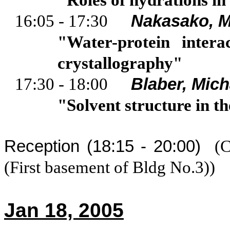
"Roles of hydrations i
16:05 - 17:30
Nakasako, 
"Water-protein intera
crystallography"
17:30 - 18:00
Blaber
, Mich
"Solvent structure in t
Reception (18:15 - 20:00)
(C
(First basement of Bldg No.3))
Jan 18, 2005