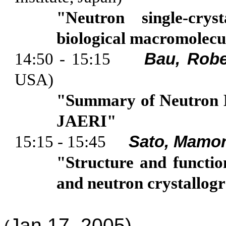
"Neutron single-crys
biological macromolec
14:50 - 15:15
Bau
, Robe
USA
)
"Summary of Neutron D
JAERI"
15:15 - 15:45
Sato, Mamo
"Structure and functi
and neutron crystallogr
Jan 17, 2005)