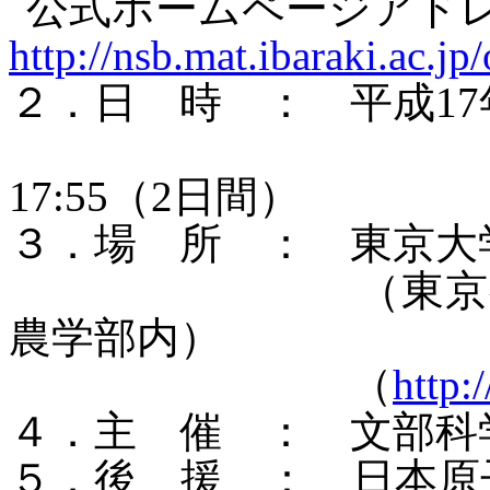
公式ホームページアド
http://nsb.mat.ibaraki.ac.jp
２．日 時 ： 平成
17
１
17:55
（
2
日間）
３．場 所 ： 東京大
（東京都文
農学部内）
（
http:
４．主 催 ： 文部科
５．後 援 ： 日本原