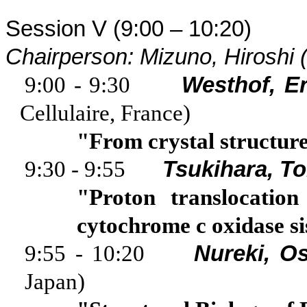
Session V (9:00 – 10:20) -
Chairperson: Mizuno, Hiroshi 
9:00 - 9:30
Westhof
, E
Cellulaire
,
France
)
"From crystal structur
9:30 - 9:55
Tsukihara, T
"Proton translocatio
cytochrome
c
oxidase
si
9:55 - 10:20
Nureki
, O
Japan
)