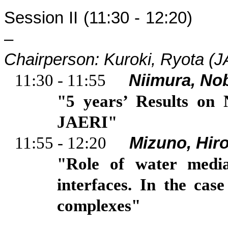
Session II (11:30 - 12:20)
–
Chairperson: Kuroki, Ryota (
11:30 - 11:55
Niimura
, No
"5 years’ Results on 
JAERI"
11:55 - 12:20
Mizuno, Hir
"Role of water mediat
interfaces. In the case
complexes"