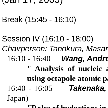
(
Break (15:45 - 16:10)
Session IV (16:10 - 18:00) -
Chairperson:
Tanokura
, Masar
16:10 - 16:40
Wang, Andre
" Analysis of nucleic
using
octapole
atomic p
16:40 - 16:05
Takenaka
,
Japan
)