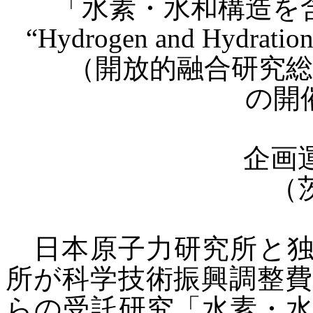
「水素・水和構造を
“
Hydrogen and Hydration 
（開放的融合研究
の開
企画
（
日本原子力研究所と
所が科学技術
振興調整
らの受託研究「水素・