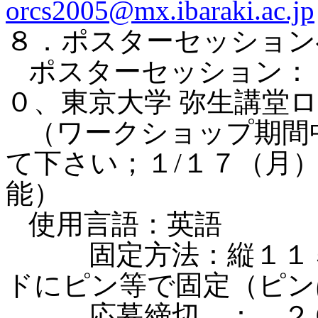
orcs2005@mx.ibaraki.ac.jp
８．ポスターセッション
ポスターセッション：
０、
東京大学
弥生講堂
（ワークショップ期間
て下さい；１
/
１７（月
能）
使用言語：英語
固定方法：縦１１
ドにピン等で固定（ピン
応募締切 ： ２０