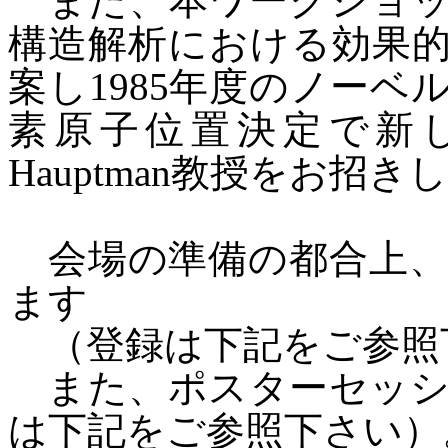
また、本ワークショッ
構造解析における効果
案し
1985
年度のノーベ
素原子位置決定で新
Hauptman
教授をお招き
会場の準備の都合上、
ます
（登録は下記をご参照
また、ポスターセッシ
は下記をご参照下さい）