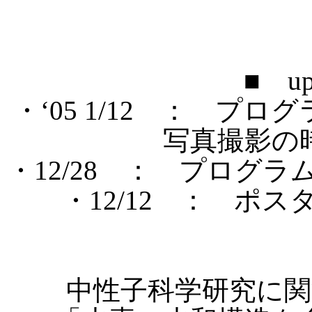
■
u
・‘
05 1/12
： プログラ
写真撮影の
・
12/28
： プログラム
・
12/12
： ポスタ
中性子科学研究に