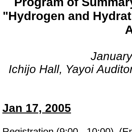
Program of Summary
"Hydrogen and Hydrati
A
January
Ichijo
Hall, Yayoi Audit
Jan 17, 2005
Registration (9:00 - 10:00) (E