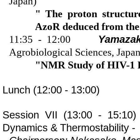
Japan
)
" The proton structu
AzoR
deduced from the 
11:35 - 12:00
Yamaza
Agrobiological
Sciences,
Japa
"NMR Study of HIV-1 P
Lunch (12:00 - 13:00)
Session VII (13:00 - 15
Dynamics &
Thermostability
-