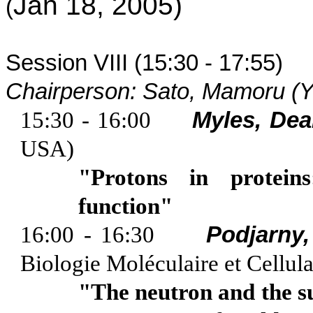
Jan 18, 2005)
(
Session VIII (15:30 - 17:55)
Chairperson: Sato, Mamoru (
Y
15:30 - 16:00
Myles, Dea
USA
)
"Protons in protein
function"
16:00 - 16:30
Podjarny
Biologie
Moléculaire
et
Cellula
"The neutron and the su