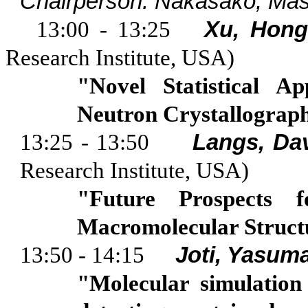
Chairperson:
Nakasako
, Ma
13:00 - 13:25
Xu
,
Hong
Research Institute,
USA
)
"Novel Statistical 
Neutron Crystallograp
13:25 - 13:50
Langs
, Da
Research Institute,
USA
)
"Future Prospects 
Macromolecular Struct
13:50 - 14:15
Joti
,
Yasum
"Molecular simulation 